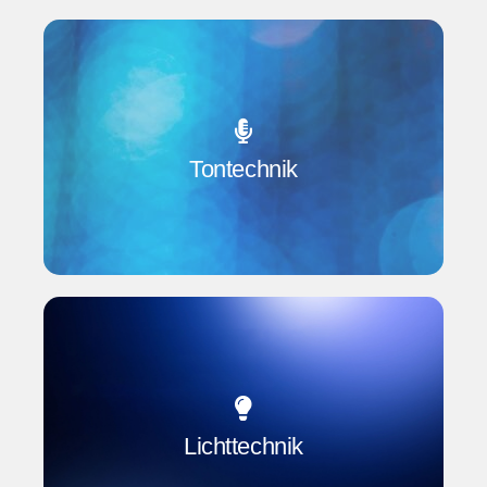
Gute Veranstaltungen brauchen mehr als nur
Organisation – sie brauchen klaren,
überzeugenden Sound. Mit modernster Tontechnik
und langjähriger Erfahrung sorgt PeterLine
Tontechnik
Showtech dafür, dass bei Ihrem Event jeder Ton
sitzt. Ob Sprache, Musik oder Show – wir schaffen
den perfekten Klang für jedes Publikum.
Ob großes Konzert oder private Abschlussfeier –
mit der richtigen Lichttechnik sorgen wir dafür, dass
Sie im besten Licht erscheinen. PeterLine
Showtech erstellt individuelle
Lichttechnik
Beleuchtungskonzepte und setzt diese professionell
vor Ort um. Von der Beratung bis zur Umsetzung –
wir bringen Ihre Veranstaltung zum Strahlen.